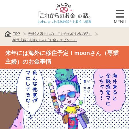
MENU
お金にまつわる体験談とお役立ち情報
TOP
夫婦2人暮らしの「これからのお金の話」
30代夫婦2人暮らしの「お金」エピソード
来年には海外に移住予定！moonさん（専業
主婦）のお金事情