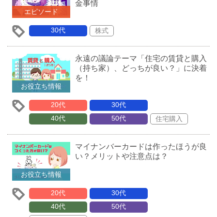
金事情
エピソード
30代
株式
永遠の議論テーマ「住宅の賃貸と購入
（持ち家）、どっちが良い？」に決着
を！
お役立ち情報
20代
30代
40代
50代
住宅購入
マイナンバーカードは作ったほうが良
い？メリットや注意点は？
お役立ち情報
20代
30代
40代
50代