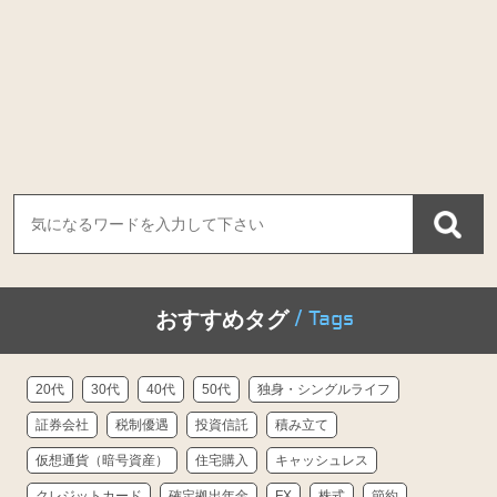
/ Tags
おすすめタグ
20代
30代
40代
50代
独身・シングルライフ
証券会社
税制優遇
投資信託
積み立て
仮想通貨（暗号資産）
住宅購入
キャッシュレス
クレジットカード
確定拠出年金
FX
株式
節約