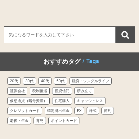
/ Tags
おすすめタグ
20代
30代
40代
50代
独身・シングルライフ
証券会社
税制優遇
投資信託
積み立て
仮想通貨（暗号資産）
住宅購入
キャッシュレス
クレジットカード
確定拠出年金
FX
株式
節約
老後・年金
育児
ポイントカード