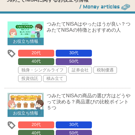
/ Money articles
つみたてNISAはやったほうが良い？つ
みたてNISAの特徴とおすすめの人
お役立ち情報
20代
30代
40代
50代
独身・シングルライフ
証券会社
税制優遇
投資信託
積み立て
つみたてNISAの商品の選び方はどうや
って決める？商品選びの比較ポイント
５つ
お役立ち情報
20代
30代
40代
50代