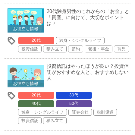
20代独身男性のこれからの「お金」と
「資産」に向けて、大切なポイント
は？
お役立ち情報
20代
独身・シングルライフ
投資信託
積み立て
節約
老後・年金
育児
投資信託はやったほうが良い？投資信
託がおすすめな人と、おすすめしない
人
お役立ち情報
20代
30代
40代
50代
独身・シングルライフ
証券会社
税制優遇
投資信託
積み立て