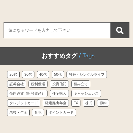
/ Tags
おすすめタグ
20代
30代
40代
50代
独身・シングルライフ
証券会社
税制優遇
投資信託
積み立て
仮想通貨（暗号資産）
住宅購入
キャッシュレス
クレジットカード
確定拠出年金
FX
株式
節約
老後・年金
育児
ポイントカード