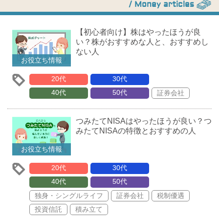
/ Money articles
【初心者向け】株はやったほうが良
い？株がおすすめな人と、おすすめし
ない人
お役立ち情報
20代
30代
40代
50代
証券会社
つみたてNISAはやったほうが良い？つ
みたてNISAの特徴とおすすめの人
お役立ち情報
20代
30代
40代
50代
独身・シングルライフ
証券会社
税制優遇
投資信託
積み立て