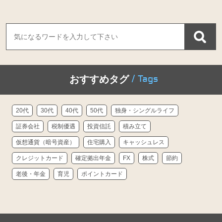
/ Tags
おすすめタグ
20代
30代
40代
50代
独身・シングルライフ
証券会社
税制優遇
投資信託
積み立て
仮想通貨（暗号資産）
住宅購入
キャッシュレス
クレジットカード
確定拠出年金
FX
株式
節約
老後・年金
育児
ポイントカード