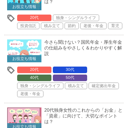
は？
お役立ち情報
20代
独身・シングルライフ
投資信託
積み立て
節約
老後・年金
育児
今さら聞けない？国民年金・厚生年金
の仕組みをやさしく＆わかりやすく解
説
お役立ち情報
20代
30代
40代
50代
独身・シングルライフ
積み立て
確定拠出年金
老後・年金
20代独身女性のこれからの「お金」と
「資産」に向けて、大切なポイント
は？
お役立ち情報