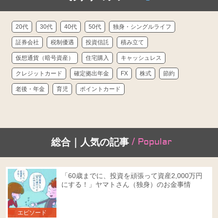
20代
30代
40代
50代
独身・シングルライフ
証券会社
税制優遇
投資信託
積み立て
仮想通貨（暗号資産）
住宅購入
キャッシュレス
クレジットカード
確定拠出年金
FX
株式
節約
老後・年金
育児
ポイントカード
/ Popular
総合｜人気の記事
「60歳までに、投資を頑張って資産2,000万円
にする！」ヤマトさん（独身）のお金事情
エピソード